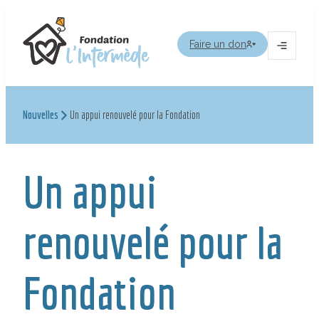
Aller
au
Faire un don
contenu
Ouvrir
le
menu
Nouvelles
Un appui renouvelé pour la Fondation
Un appui
renouvelé pour la
Fondation