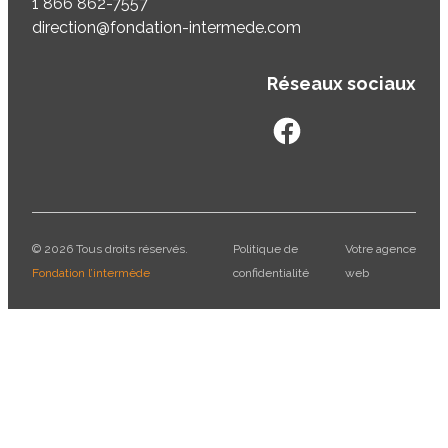
1 866 862-7557
direction@fondation-intermede.com
Réseaux sociaux
facebook
googleplus
© 2026 Tous droits réservés.
Politique de
Votre agence
Fondation l’intermède
confidentialité
web