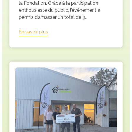
la Fondation. Grâce à la participation
enthousiaste du public, l’événement a
permis d’amasser un total de 3…
:
En savoir plus
Ford
Saint-
Basile
remet
3 150 $
à
la
Fondation
l’Intermède
grâce
aux
essais
routiers
du
13