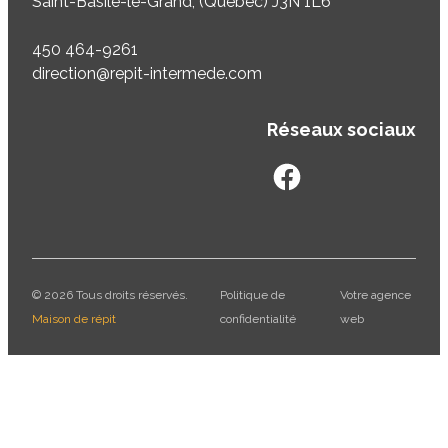
Saint-Basile-le-Grand, (Québec) J3N 1L6
450 464-9261
direction@repit-intermede.com
Réseaux sociaux
googleplus
googleplus
© 2026 Tous droits réservés.
Politique de
Votre agence
Maison de répit
confidentialité
web