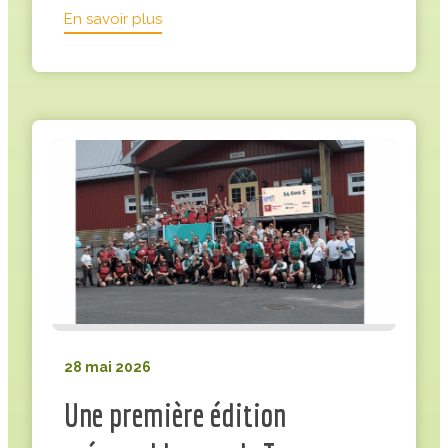
:
En savoir plus
Plombexel,
un
partenaire
engagé
pour
notre
mission
28 mai 2026
Une première édition