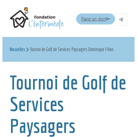
Aller
au
Faire un don
contenu
Ouvrir
le
menu
Nouvelles
Tournoi de Golf de Services Paysagers Dominique Filion
Tournoi de Golf de
Services
Paysagers