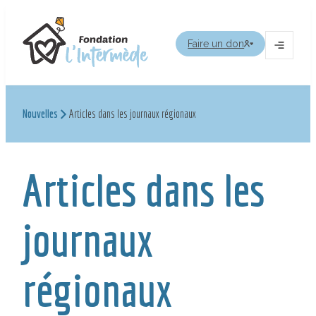
Aller
au
Faire un don
contenu
Ouvrir
le
menu
Nouvelles
Articles dans les journaux régionaux
Articles dans les
journaux
régionaux