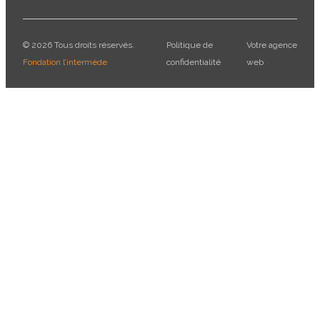
© 2026 Tous droits réservés.
Politique de
Votre agence
Fondation l’intermède
confidentialité
web